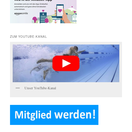
n
ZUM YOUTUBE-KANAL
Unser YouTube-Kanal