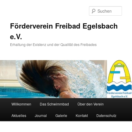
Zum
primären
Such
Inhalt
springen
Förderverein Freibad Egelsbach
e.V.
Erhaltung der Existenz und der Qualität des Freibades
Hauptmenü
Willkommen
Das Schwimmbad
Über den Verein
Aktuelles
Journal
Galerie
Kontakt
Datenschutz