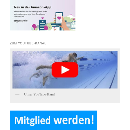
e
n
ZUM YOUTUBE-KANAL
Unser YouTube-Kanal