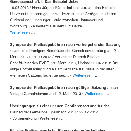
Genossenschaft: I. Das Beispiel Uetze
10.05.2013 / Hans-Jürgen Rüster hat uns u.a. auf das Beispiel
Uetze aufmerksam gemacht. Uetze ist eine Großgemeinde am
Südrand der Lüneburger Heide zwischen Hannover und
Wolfsburg. Sie besteht aus dem Ort Uetze…
Weiterlesen
…
Synopse der Freibadgebühren nach vorhergehender Satzung
/ nach einstimmigem Beschluss der Gemeindevertretung am 21.
März 2013 / 21.03.2013 / Verfasser: Dietrich Fischer,
Schriftführer des FVFE, 21. März 2013, Update 20.04.2013: Die
obige Formulierung für die Familienkarte für Paare in der alten
wie neuen Satzung lautet genau:… /
Weiterlesen
…
Synopse der Freibadgebühren nach gültiger Satzung
/ nach
Vorlage Gemeindevorstand 12. März 2013 /
Weiterlesen
…
Überlegungen zu einer neuen Gebührensatzung
für das
Freibad der Gemeinde Egelsbach 2013 / 22.12.2012
/ Vorbemerkung | Weiterlesen …
Für das Freibad wurde im Rahmen der erforderlichen