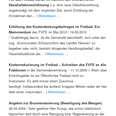
Haushaltskonsolidierung
u.a. eine neue Gebührenordnung
angekündigt mit dem impliziten Ziel, durch Erhöhung der
Einnahmen den… |
Weiterlesen
…
Erhöhung des Kostendeckungsbeitrages im Freibad: Ein
Memorandum
des FVFE im Mai 2012 / 19.05.2012
/ Unabhängig davon, ob die Gemeinde beschließt, sich unter den
sog. „Kommunalen Schutzschirm des Landes Hessen“ zu
begeben oder nicht, besteht dringender Handlungsbedarf, die
Haushaltsdefizite der… |
Weiterlesen
…
Kostenreduzierung im Freibad – Schreiben des FVFE an alle
Fraktionen
in der Gemeindevertretung – 11.10.2009 // Allein über
Eintrittsgelder ist ein Öffentliches Freibad nicht zu
finanzieren. Es wird immer einen Zuschuss
benötigt. Insbesondere bei äußerst knappen Mitteln reden wir hier
über einen maximalen… |
Weiterlesen
…
Angebot zur Brunnensanierung (Beseitigung des Mangan)
26.03.2009 / Sehr geehrter Herr Knoop, wie schon telefonisch
beprochen wird durch eine Reinigung bzw. Regenerierung an der