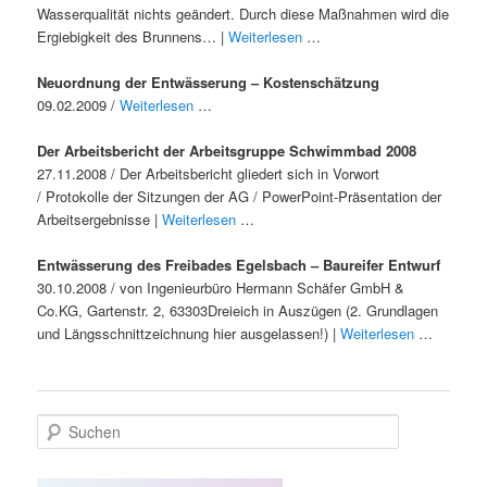
Wasserqualität nichts geändert. Durch diese Maßnahmen wird die
Ergiebigkeit des Brunnens… |
Weiterlesen
…
Neuordnung der Entwässerung – Kostenschätzung
09.02.2009 /
Weiterlesen
…
Der Arbeitsbericht der Arbeitsgruppe Schwimmbad 2008
27.11.2008 / Der Arbeitsbericht gliedert sich in Vorwort
/ Protokolle der Sitzungen der AG / PowerPoint-Präsentation der
Arbeitsergebnisse |
Weiterlesen
…
Entwässerung des Freibades Egelsbach – Baureifer Entwurf
30.10.2008 / von Ingenieurbüro Hermann Schäfer GmbH &
Co.KG, Gartenstr. 2, 63303Dreieich in Auszügen (2. Grundlagen
und Längsschnittzeichnung hier ausgelassen!) |
Weiterlesen
…
S
u
c
h