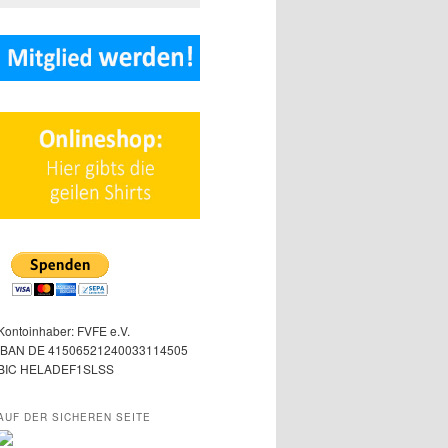
Kontoinhaber: FVFE e.V.
IBAN DE 41506521240033114505
BIC HELADEF1SLSS
AUF DER SICHEREN SEITE