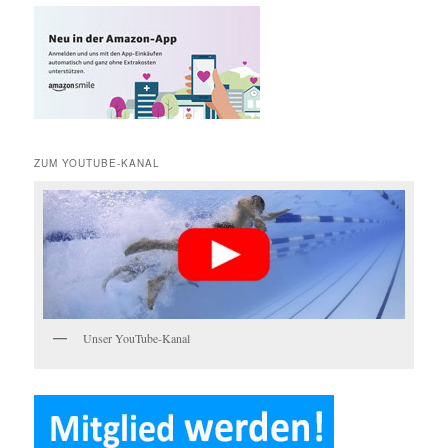
h
e
n
ZUM YOUTUBE-KANAL
Unser YouTube-Kanal