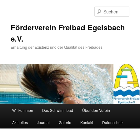
Zum
primären
Such
Inhalt
springen
Förderverein Freibad Egelsbach
e.V.
Erhaltung der Existenz und der Qualität des Freibades
Hauptmenü
Willkommen
Das Schwimmbad
Über den Verein
Aktuelles
Journal
Galerie
Kontakt
Datenschutz