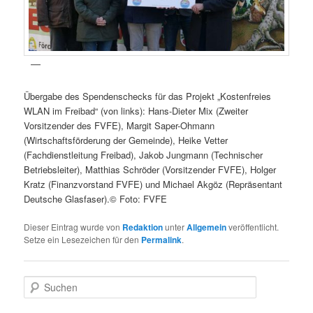
Übergabe des Spendenschecks für das Projekt „Kostenfreies
WLAN im Freibad“ (von links): Hans-Dieter Mix (Zweiter
Vorsitzender des FVFE), Margit Saper-Ohmann
(Wirtschaftsförderung der Gemeinde), Heike Vetter
(Fachdienstleitung Freibad), Jakob Jungmann (Technischer
Betriebsleiter), Matthias Schröder (Vorsitzender FVFE), Holger
Kratz (Finanzvorstand FVFE) und Michael Akgöz (Repräsentant
Deutsche Glasfaser).© Foto: FVFE
Dieser Eintrag wurde von
Redaktion
unter
Allgemein
veröffentlicht.
Setze ein Lesezeichen für den
Permalink
.
S
u
c