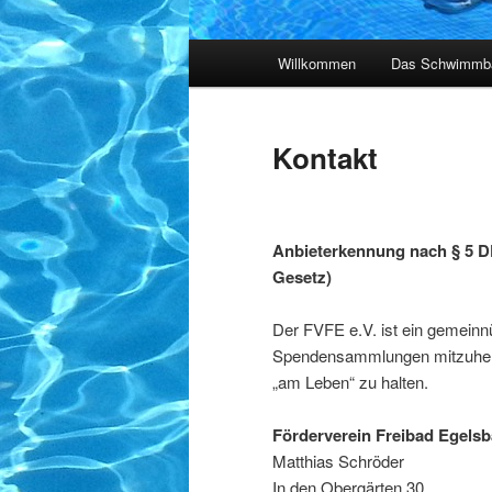
Hauptmenü
Willkommen
Das Schwimmb
Kontakt
Anbieterkennung nach § 5 DD
Gesetz)
Der FVFE e.V. ist ein gemeinnü
Spendensammlungen mitzuhelfe
„am Leben“ zu halten.
Förderverein Freibad Egelsb
Matthias Schröder
In den Obergärten 30