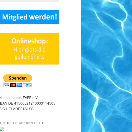
Kontoinhaber: FVFE e.V.
IBAN DE 41506521240033114505
BIC HELADEF1SLSS
AUF DER SICHEREN SEITE