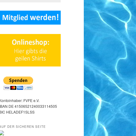
Kontoinhaber: FVFE e.V.
IBAN DE 41506521240033114505
BIC HELADEF1SLSS
AUF DER SICHEREN SEITE