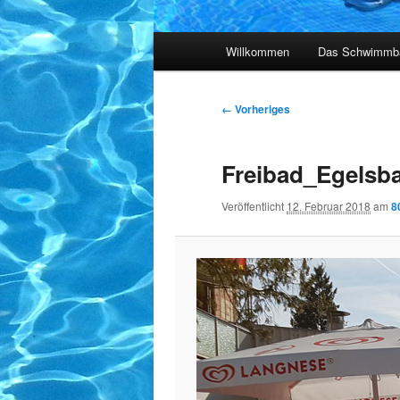
Hauptmenü
Willkommen
Das Schwimmb
Bilder-
← Vorheriges
Navigation
Freibad_Egelsb
Veröffentlicht
12. Februar 2018
am
8