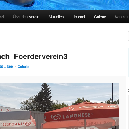
ad
Über den Verein
Aktuelles
Journal
Galerie
Kontakt
ach_Foerderverein3
00 × 600
in
Galerie