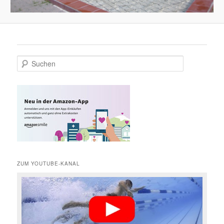
S
u
c
h
e
n
ZUM YOUTUBE-KANAL