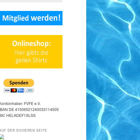
Kontoinhaber: FVFE e.V.
IBAN DE 41506521240033114505
BIC HELADEF1SLSS
AUF DER SICHEREN SEITE