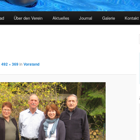
ad
Über den Verein
Aktuelles
Journal
Galerie
Kontakt
m
492 × 369
in
Vorstand