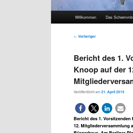
Hauptmenü
Willkommen
Das Schwimmb
Beitragsnavigation
←
Vorheriger
Bericht des 1. 
Knoop auf der 1
Mitgliedervers
Veröffentlicht am
21. April 2015
Bericht des 1. Vorsitzende
12. Mitgliederversammlung a
Bürgerhaus, Am Berliner Pl