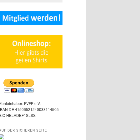
Kontoinhaber: FVFE e.V.
IBAN DE 41506521240033114505
BIC HELADEF1SLSS
AUF DER SICHEREN SEITE