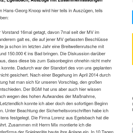
n Hans-Georg Knoop wird hier teils in Auszügen, teils
ben:
er Vorstand 16mal getagt, davon 7mal seit der MV im
 anderem galt es, die auf jener MV gefassten Beschlüsse
 ja schon im letzten Jahr eine Breitwellenrutsche mit
und 150.000 € ins Bad bringen. Die Diskussion darüber
naus, dass diese bis zum Saisonbeginn ohnehin nicht mehr
den konnte. Dadurch war der Standort des von uns geplanten
nicht gesichert. Nach einer Begehung im April 2014 durch
tung hat man sich für unseren Vorschlag, den großen
entschieden. Der BGM hat uns aber auch hier wissen
n, auch wegen des hohen Aufwandes der Maßnahme,
Letztendlich konnte ich aber doch den sofortigen Beginn
. Unter Beachtung der Sicherheitsvorschriften habe ich
ens festgelegt. Die Firma Lorenz aus Egelsbach hat die
führt. Zusammen mit Herrn Mix montierte ich die
ferfirma der Spielgeräte baute ihre Anlage ein. In 10 Tagen