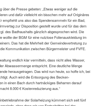
 über die Presse gebeten: „Etwas weniger auf die
ieren und dafür vielleicht ein bisschen mehr auf Originäres
 empfiehlt uns also das Spendensammeln für ein Bad,
rmvertag zur Disposition gestellt wurde und für das dem
gl. des Badhaushalts gänzlich abgesprochen wird. Die
e wollte der BGM für eine nutzlose Folienauskleidung im
einern. Das hat die Mehrheit der Gemeindevertretung zu
ht die Kommunikation zwischen Bürgermeister und FVFE.
altung endlich klar vermitteln, dass nicht alles Wasser,
h der Abwassermenge entspricht. Eine deutliche Menge
dende herausgetragen. Das wird nun heute, so hoffe ich, bei
htigt. Auch wird die Entsorgung des Becken-
 in einen Bach durch hartnäckiges Beharren darauf
s macht 8.000 € Kostenreduzierung aus.“
inbetriebnahme der Solarheizung kümmert sich seit fünf
emeinde, ohne dass wir von Fortschritten bei der