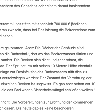
rsachern des Schadens oder einem darauf basierendem
ersammlungsstätte mit angeblich 700.000 € jährlichen
aran zweifeln, dass bei Realisierung die Bekenntnisse zum
d haben.
Jahre gekommen. Aber: Die Dächer der Gebäude sind
so die Badtechnik, dort wo das Beckenwasser filtriert und
d saniert. Die Becken sich dicht und sehr robust, die
ar. Der Sprungturm mit seinen 10 Metern Höhe ebenfalls
anlage zur Desinfektion des Badewassers trifft dies zu.
cht verschwiegen werden: Der Zustand der Verrohrung der
 einzelnen Becken ist ungewiss. Es gab aber schon vor 10
 die das Bad wegen Sicherheitsmängel schließen wollten.“
achricht: Die Vorbereitungen zur Eröffnung der kommenden
chlossen. Bis heute gab es keine besonderen