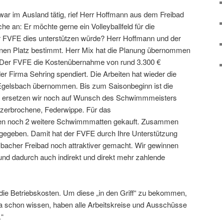
war im Ausland tätig, rief Herr Hoffmann aus dem Freibad
che an: Er möchte gerne ein Volleyballfeld für die
r FVFE dies unterstützen würde? Herr Hoffmann und der
en Platz bestimmt. Herr Mix hat die Planung übernommen
 Der FVFE die Kostenübernahme von rund 3.300 €
r Firma Sehring spendiert. Die Arbeiten hat wieder die
elsbach übernommen. Bis zum Saisonbeginn ist die
rhin ersetzen wir noch auf Wunsch des Schwimmmeisters
 zerbrochene, Federwippe. Für das
n noch 2 weitere Schwimmmatten gekauft. Zusammen
gegeben. Damit hat der FVFE durch Ihre Unterstützung
bacher Freibad noch attraktiver gemacht. Wir gewinnen
und dadurch auch indirekt und direkt mehr zahlende
 die Betriebskosten. Um diese „in den Griff“ zu bekommen,
 ja schon wissen, haben alle Arbeitskreise und Ausschüsse
.“