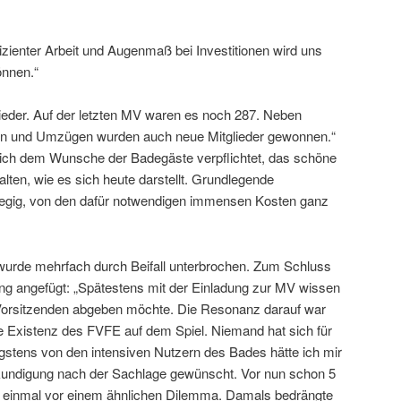
fizienter Arbeit und Augenmaß bei Investitionen wird uns
önnen.“
ieder. Auf der letzten MV waren es noch 287. Neben
en und Umzügen wurden auch neue Mitglieder gewonnen.“
sich dem Wunsche der Badegäste verpflichtet, das schöne
lten, wie es sich heute darstellt. Grundlegende
wegig, von den dafür notwendigen immensen Kosten ganz
wurde mehrfach durch Beifall unterbrochen. Zum Schluss
ung angefügt: „Spätestens mit der Einladung zur MV wissen
 Vorsitzenden abgeben möchte. Die Resonanz darauf war
e Existenz des FVFE auf dem Spiel. Niemand hat sich für
stens von den intensiven Nutzern des Bades hätte ich mir
rkundigung nach der Sachlage gewünscht. Vor nun schon 5
n einmal vor einem ähnlichen Dilemma. Damals bedrängte