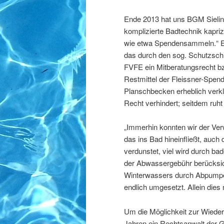
Ende 2013 hat uns BGM Sieling
komplizierte Badtechnik kapriz
wie etwa Spendensammeln.“ Er
das durch den sog. Schutzschi
FVFE ein Mitberatungsrecht bz
Restmittel der Fleissner-Spend
Planschbecken erheblich verkl
Recht verhindert; seitdem ru
„Immerhin konnten wir der Verw
das ins Bad hineinfließt, auc
verdunstet, viel wird durch ba
der Abwassergebühr berücksic
Winterwassers durch Abpumpen
endlich umgesetzt. Allein die
Um die Möglichkeit zur Wieder
Jahren ein Rechtsanwalt der G