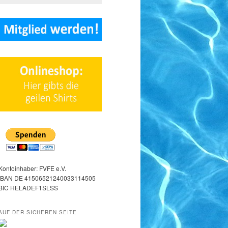
Kontoinhaber: FVFE e.V.
IBAN DE 41506521240033114505
BIC HELADEF1SLSS
AUF DER SICHEREN SEITE