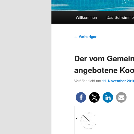
Hauptmenü
Willkommen
Das Schwimmb
Beitragsnavigation
←
Vorheriger
Der vom Gemei
angebotene Koo
Veröffentlicht am
11. November 201