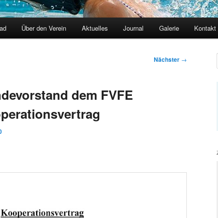
ad
Über den Verein
Aktuelles
Journal
Galerie
Kontakt
Nächster
→
ndevorstand dem FVFE
perationsvertrag
0