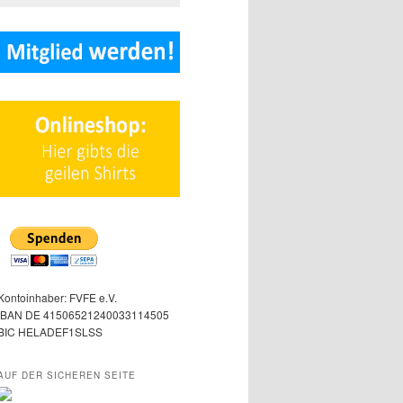
Kontoinhaber: FVFE e.V.
IBAN DE 41506521240033114505
BIC HELADEF1SLSS
AUF DER SICHEREN SEITE