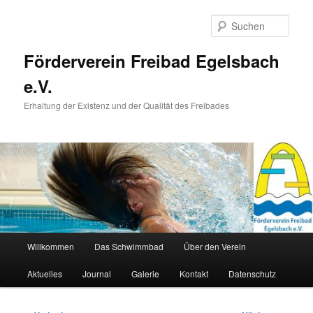
Zum
primären
Such
Inhalt
springen
Förderverein Freibad Egelsbach
e.V.
Erhaltung der Existenz und der Qualität des Freibades
Hauptmenü
Willkommen
Das Schwimmbad
Über den Verein
Aktuelles
Journal
Galerie
Kontakt
Datenschutz