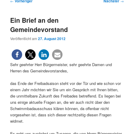
Beitragsnavigation
←
Vorheriger
Nächster
→
Ein Brief an den
Gemeindevorstand
Veröffentlicht am
27. August 2012
Sehr geehrter Herr Bürgermeister, sehr geehrte Damen und
Herren des Gemeindevorstandes,
das Ende der Freibadsaison steht vor der Tür und wie schon vor
einem Jahr möchten wir Sie um ein Gespräch mit Ihnen bitten,
die unmittelbare Zukunft des Freibades betreffend. Es liegen bei
uns einige aktuelle Fragen an, die wir auch nicht über den
Schwimmbadausschuss klären können, da offenbar nicht
vorgesehen ist, dass sich dieser rechtzeitig diesen Fragen
widmet.
Es geht uns zunächst um Zusagen, die von Herrn Bürgermeister