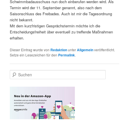
Schwimmbadausschuss nun doch einberufen werden wird. Als
Termin wird der 11. September genannt, also nach dem
Saisonschluss des Freibades. Auch ist mir die Tagesordnung
nicht bekannt.
Mit dem kurzfristigen Gesprächstermin möchte ich die
Entscheidungsfreiheit über eventuell zu treffende Maßnahmen
erhalten.
Dieser Eintrag wurde von
Redaktion
unter
Allgemein
veröffentlicht.
Setze ein Lesezeichen für den
Permalink
.
S
u
c
h
e
n