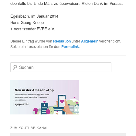
ebenfalls bis Ende März zu überweisen. Vielen Dank im Voraus.
Egelsbach, im Januar 2014
Hans-Georg Knoop
1.Vorsitzender FVFE e.V.
Dieser Eintrag wurde von
Redaktion
unter
Allgemein
veröffentlicht.
Setze ein Lesezeichen für den
Permalink
.
S
u
c
h
e
n
ZUM YOUTUBE-KANAL