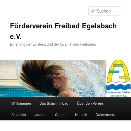
Zum
primären
Such
Inhalt
springen
Förderverein Freibad Egelsbach
e.V.
Erhaltung der Existenz und der Qualität des Freibades
Hauptmenü
Willkommen
Das Schwimmbad
Über den Verein
Aktuelles
Journal
Galerie
Kontakt
Datenschutz