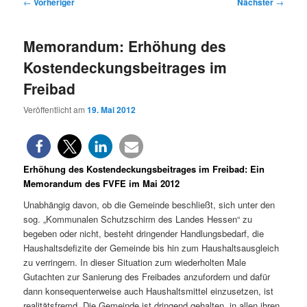
Beitragsnavigation
←
Vorheriger
Nächster
→
Memorandum: Erhöhung des
Kostendeckungsbeitrages im
Freibad
Veröffentlicht am
19. Mai 2012
Erhöhung des Kostendeckungsbeitrages im Freibad: Ein
Memorandum des FVFE im Mai 2012
Unabhängig davon, ob die Gemeinde beschließt, sich unter den
sog. „Kommunalen Schutzschirm des Landes Hessen“ zu
begeben oder nicht, besteht dringender Handlungsbedarf, die
Haushaltsdefizite der Gemeinde bis hin zum Haushaltsausgleich
zu verringern. In dieser Situation zum wiederholten Male
Gutachten zur Sanierung des Freibades anzufordern
und dafür
dann konsequenterweise auch Haushaltsmittel einzusetzen, ist
realitätsfremd. Die Gemeinde ist dringend gehalten, in allen ihren