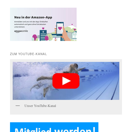
c
h
e
n
ZUM YOUTUBE-KANAL
Unser YouTube-Kanal