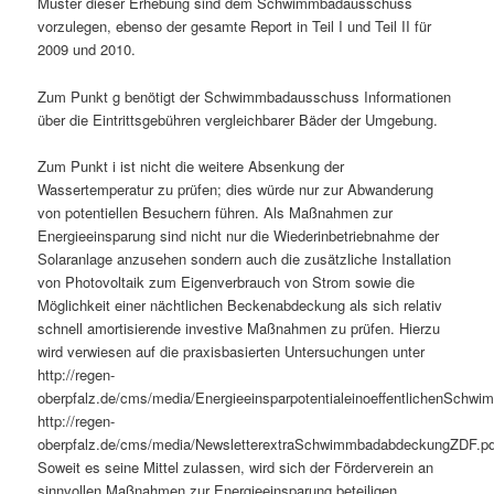
Muster dieser Erhebung sind dem Schwimmbadausschuss
vorzulegen, ebenso der gesamte Report in Teil I und Teil II für
2009 und 2010.
Zum Punkt g benötigt der Schwimmbadausschuss Informationen
über die Eintrittsgebühren vergleichbarer Bäder der Umgebung.
Zum Punkt i ist nicht die weitere Absenkung der
Wassertemperatur zu prüfen; dies würde nur zur Abwanderung
von potentiellen Besuchern führen. Als Maßnahmen zur
Energieeinsparung sind nicht nur die Wiederinbetriebnahme der
Solaranlage anzusehen sondern auch die zusätzliche Installation
von Photovoltaik zum Eigenverbrauch von Strom sowie die
Möglichkeit einer nächtlichen Beckenabdeckung als sich relativ
schnell amortisierende investive Maßnahmen zu prüfen. Hierzu
wird verwiesen auf die praxisbasierten Untersuchungen unter
http://regen-
oberpfalz.de/cms/media/EnergieeinsparpotentialeinoeffentlichenSchwi
http://regen-
oberpfalz.de/cms/media/NewsletterextraSchwimmbadabdeckungZDF.pd
Soweit es seine Mittel zulassen, wird sich der Förderverein an
sinnvollen Maßnahmen zur Energieeinsparung beteiligen.