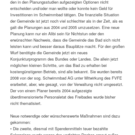
den in den Planungsstudien aufgezeigten Optionen nicht
entscheiden und/oder man wollte oder konnte kein Geld für
Investitionen im Schwimmbad tätigen. Die finanzielle Situation
der Gemeinde ist jetzt noch viel schlechter als in der Zeit, als es
galt die Planungen aus 2004 und 2005 umzusetzen. Eine neue
Planung kann nur ein Alibi sein für Nichtstun oder den
erwünschten Nachweis, dass die Gemeinde das Bad sich nicht
leisten kann und besser daraus Bauplätze macht. Für den großen
Wurf benötigte die Gemeinde jetzt ein neues
Konjunkturprogramm des Bundes oder Landes. Die allein jetzt
möglichen kleinen Schritte, um das Bad zu erhalten bei
kostengünstigeren Betrieb, sind alle bekannt. Sie wurden bereits
2008 von der sog. Schwimmbad AG unter Mitwirkung des FVFE
erarbeitet, aber, wie gesagt, von der Verwaltung nicht umgesetzt.
Der von einem Planer bereits 2004 aufgezeigte
überdimensionierte Personaletat des Freibades wurde bisher
nicht thematisiert.
Neue notwendige oder wünschenswerte Maßnahmen sind dazu
gekommen:
• Die zweite, diesmal mit Spendenmitteln teuer bezahlte
Solaranlage wurde wegen des undichten Daches erneut außer