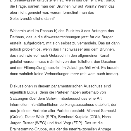
die Frage, saniert man den Brunnen nur auf Vorrat? Wenn das
aber nicht gemeint war, warum formuliert man das
Selbstverständliche dann?
Weiterhin wird im Passus b) des Punktes 3 des Antrages das
Rathaus, das ja die Abwasserrechnungen jetzt für die Bürger
erstellt, aufgefordert, mit sich selbst zu verhandeln. Das ist dann
jedoch problemlos, wenn das Frischwasser aus dem Brunnen,
das nach wie vor nach Gebrauch in den allgemeinen Kanal
geleitet werden muss (nämlich von den Toiletten, den Duschen
und der Filterspülung) speziell im Zulauf gezählt wird. Es braucht
dann wahrlich keine Verhandlungen mehr (mit wem auch immer).
Diskussionen in diesem parlamentarischen Ausschuss sind
eigentlich Luxus, denn die Parteien haben außerhalb von
Satzungen über dem Schwimmbadausschuss eine Art
informellen, nichtöffentlichen Lenkungsausschuss etabliert, der
aus je einem Vertreter aller Parteien besteht: Michael Sarnecki
(Grüne), Dieter Wolk (SPD), Bernhard Kurpiela (CDU), Hans-
Jürgen Rüster (WEG) und Axel Vogt (FDP). Das ist die
Brainstorming-Gruppe, aus der die interfraktionellen Anträge