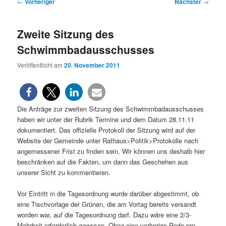
Beitragsnavigation
←
Vorheriger
Nächster
→
Zweite Sitzung des
Schwimmbadausschusses
Veröffentlicht am
20. November 2011
Die Anträge zur zweiten Sitzung des Schwimmbadausschusses
haben wir unter der Rubrik Termine und dem Datum 28.11.11
dokumentiert. Das offizielle Protokoll der Sitzung wird auf der
Website der Gemeinde unter Rathaus>Politik>Protokolle nach
angemessener Frist zu finden sein. Wir können uns deshalb hier
beschränken auf die Fakten, um dann das Geschehen aus
unserer Sicht zu kommentieren.
Vor Eintritt in die Tagesordnung wurde darüber abgestimmt, ob
eine Tischvorlage der Grünen, die am Vortag bereits versandt
worden war, auf die Tagesordnung darf. Dazu wäre eine 2/3-
Mehrheit erforderlich gewesen. Ohne eine vorherige Rede pro