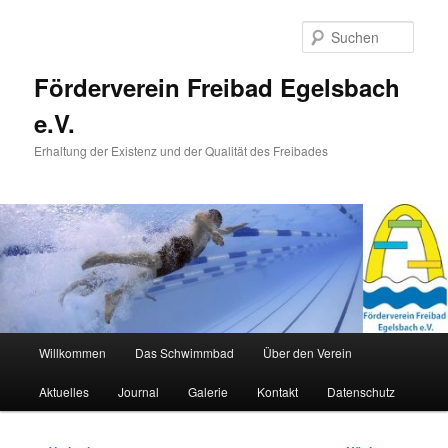
Zum
primären
Such
Inhalt
springen
Förderverein Freibad Egelsbach
e.V.
Erhaltung der Existenz und der Qualität des Freibades
Hauptmenü
Willkommen
Das Schwimmbad
Über den Verein
Aktuelles
Journal
Galerie
Kontakt
Datenschutz