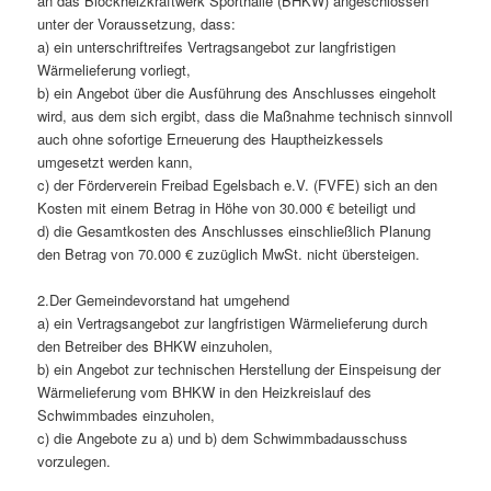
an das Blockheizkraftwerk Sporthalle (BHKW) angeschlossen
unter der Voraussetzung, dass:
a) ein unterschriftreifes Vertragsangebot zur langfristigen
Wärmelieferung vorliegt,
b) ein Angebot über die Ausführung des Anschlusses eingeholt
wird, aus dem sich ergibt, dass die Maßnahme technisch sinnvoll
auch ohne sofortige Erneuerung des Hauptheizkessels
umgesetzt werden kann,
c) der Förderverein Freibad Egelsbach e.V. (FVFE) sich an den
Kosten mit einem Betrag in Höhe von 30.000 € beteiligt und
d) die Gesamtkosten des Anschlusses einschließlich Planung
den Betrag von 70.000 € zuzüglich MwSt. nicht übersteigen.
2.Der Gemeindevorstand hat umgehend
a) ein Vertragsangebot zur langfristigen Wärmelieferung durch
den Betreiber des BHKW einzuholen,
b) ein Angebot zur technischen Herstellung der Einspeisung der
Wärmelieferung vom BHKW in den Heizkreislauf des
Schwimmbades einzuholen,
c) die Angebote zu a) und b) dem Schwimmbadausschuss
vorzulegen.