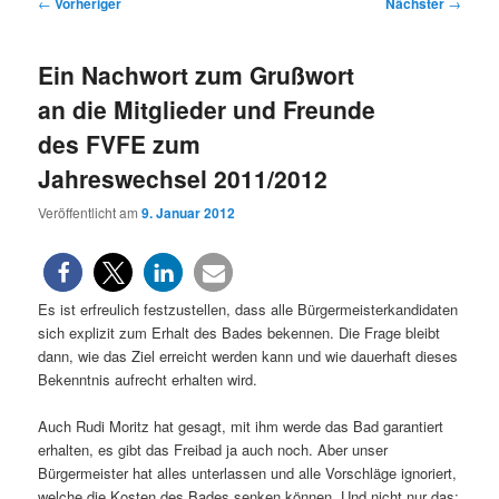
Beitragsnavigation
←
Vorheriger
Nächster
→
Ein Nachwort zum Grußwort
an die Mitglieder und Freunde
des FVFE zum
Jahreswechsel 2011/2012
Veröffentlicht am
9. Januar 2012
Es ist erfreulich festzustellen, dass alle Bürgermeisterkandidaten
sich explizit zum Erhalt des Bades bekennen. Die Frage bleibt
dann, wie das Ziel erreicht werden kann und wie dauerhaft dieses
Bekenntnis aufrecht erhalten wird.
Auch Rudi Moritz hat gesagt, mit ihm werde das Bad garantiert
erhalten, es gibt das Freibad ja auch noch. Aber unser
Bürgermeister hat alles unterlassen und alle Vorschläge ignoriert,
welche die Kosten des Bades senken können. Und nicht nur das: