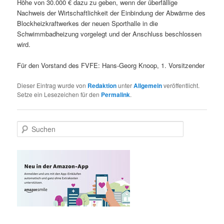
Höhe von 30.000 € dazu zu geben, wenn der überfällige
Nachweis der Wirtschaftlichkeit der Einbindung der Abwärme des
Blockheizkraftwerkes der neuen Sporthalle in die
Schwimmbadheizung vorgelegt und der Anschluss beschlossen
wird.
Für den Vorstand des FVFE: Hans-Georg Knoop, 1. Vorsitzender
Dieser Eintrag wurde von
Redaktion
unter
Allgemein
veröffentlicht.
Setze ein Lesezeichen für den
Permalink
.
S
u
c
h
e
n